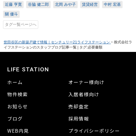
近藤 亨寛
谷脇 健二郎
北岡 みや子
賃貸経営
中村 宏基
關 優斗
タグ一覧ページへ
世田谷区の新築戸建て情報｜センチュリー21ライフステーション
>
株式会社ラ
イフステーションのスタッフブログ記事一覧 | タグ:必要書類
LIFE STATION
ホーム
オーナー様向け
物件検索
入居者様向け
お知らせ
売却査定
ブログ
採用情報
WEB内見
プライバシーポリシー