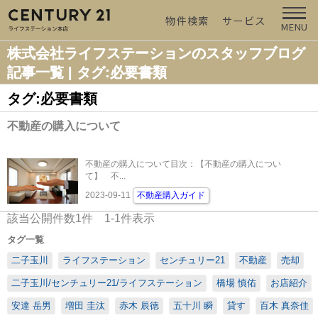
物件検索
サービス
MENU
株式会社ライフステーションのスタッフブログ
記事一覧 | タグ:必要書類
タグ:必要書類
不動産の購入について
不動産の購入について目次：【不動産の購入につい
て】 不...
2023-09-11
不動産購入ガイド
該当公開件数
1
件
1-1
件表示
タグ一覧
二子玉川
ライフステーション
センチュリー21
不動産
売却
二子玉川/センチュリー21/ライフステーション
橋場 慎佑
お店紹介
安達 岳男
増田 圭汰
赤木 辰徳
五十川 瞬
貸す
百木 真奈佳