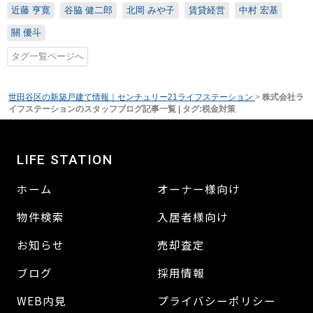
近藤 亨寛
谷脇 健二郎
北岡 みや子
賃貸経営
中村 宏基
關 優斗
タグ一覧ページへ
世田谷区の新築戸建て情報｜センチュリー21ライフステーション
>
株式会社ラ
イフステーションのスタッフブログ記事一覧 | タグ:税金対策
LIFE STATION
ホーム
オーナー様向け
物件検索
入居者様向け
お知らせ
売却査定
ブログ
採用情報
WEB内見
プライバシーポリシー