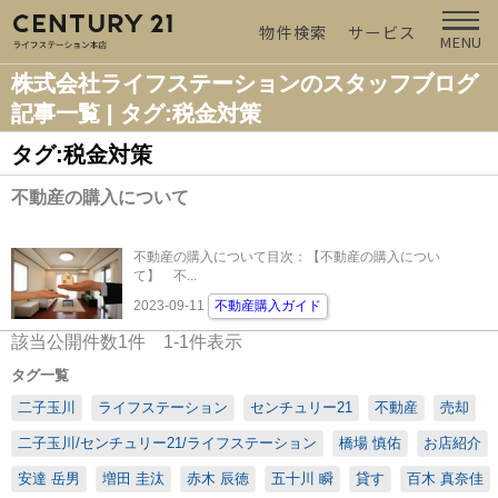
物件検索
サービス
MENU
株式会社ライフステーションのスタッフブログ
記事一覧 | タグ:税金対策
タグ:税金対策
不動産の購入について
不動産の購入について目次：【不動産の購入につい
て】 不...
2023-09-11
不動産購入ガイド
該当公開件数
1
件
1-1
件表示
タグ一覧
二子玉川
ライフステーション
センチュリー21
不動産
売却
二子玉川/センチュリー21/ライフステーション
橋場 慎佑
お店紹介
安達 岳男
増田 圭汰
赤木 辰徳
五十川 瞬
貸す
百木 真奈佳