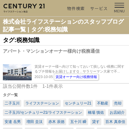
物件検索
サービス
MENU
株式会社ライフステーションのスタッフブログ
記事一覧 | タグ:税務知識
タグ:税務知識
アパート・マンションオーナー様向け税務通信
賃貸オーナー様へ向けて知っておいて損しない税務に関す
るプチ情報をお届けしますＱ．サラリーマン大家で不...
2023-10-05
賃貸オーナー向け税務情報
該当公開件数
1
件
1-1
件表示
タグ一覧
二子玉川
ライフステーション
センチュリー21
不動産
売却
二子玉川/センチュリー21/ライフステーション
橋場 慎佑
お店紹介
安達 岳男
増田 圭汰
赤木 辰徳
五十川 瞬
貸す
百木 真奈佳