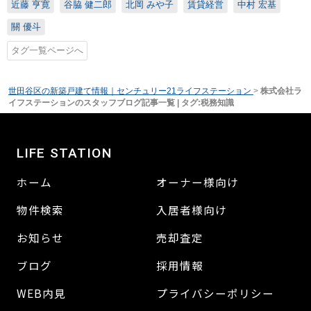
近藤 亨寛
谷脇 健二郎
北岡 みや子
賃貸経営
中村 宏基
關 優斗
タグ一覧ページへ
世田谷区の新築戸建て情報｜センチュリー21ライフステーション
>
株式会社ラ
イフステーションのスタッフブログ記事一覧 | タグ:税務知識
LIFE STATION
ホーム
オーナー様向け
物件検索
入居者様向け
お知らせ
売却査定
ブログ
採用情報
WEB内見
プライバシーポリシー