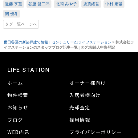
近藤 亨寛
谷脇 健二郎
北岡 みや子
賃貸経営
中村 宏基
關 優斗
タグ一覧ページへ
世田谷区の新築戸建て情報｜センチュリー21ライフステーション
>
株式会社ラ
イフステーションのスタッフブログ記事一覧 | タグ:相続人申告登記
LIFE STATION
ホーム
オーナー様向け
物件検索
入居者様向け
お知らせ
売却査定
ブログ
採用情報
WEB内見
プライバシーポリシー