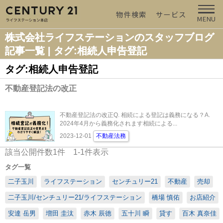
物件検索
サービス
MENU
株式会社ライフステーションのスタッフブログ
記事一覧 | タグ:相続人申告登記
タグ:相続人申告登記
不動産登記法の改正
不動産登記法の改正Q. 相続による登記は義務になる？A.
2024年4月から義務化されます相続による...
2023-12-01
不動産法務
該当公開件数
1
件
1-1
件表示
タグ一覧
二子玉川
ライフステーション
センチュリー21
不動産
売却
二子玉川/センチュリー21/ライフステーション
橋場 慎佑
お店紹介
安達 岳男
増田 圭汰
赤木 辰徳
五十川 瞬
貸す
百木 真奈佳