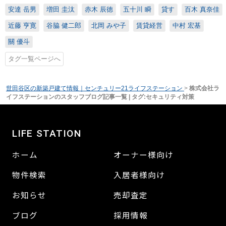
安達 岳男
増田 圭汰
赤木 辰徳
五十川 瞬
貸す
百木 真奈佳
近藤 亨寛
谷脇 健二郎
北岡 みや子
賃貸経営
中村 宏基
關 優斗
タグ一覧ページへ
世田谷区の新築戸建て情報｜センチュリー21ライフステーション
>
株式会社ラ
イフステーションのスタッフブログ記事一覧 | タグ:セキュリティ対策
LIFE STATION
ホーム
オーナー様向け
物件検索
入居者様向け
お知らせ
売却査定
ブログ
採用情報