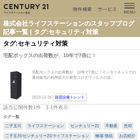
物件検索
サービス
MENU
株式会社ライフステーションのスタッフブログ
記事一覧 | タグ:セキュリティ対策
タグ:セキュリティ対策
宅配ボックスの出荷数が、10年で7倍に！
宅配ボックスの出荷数が、10年で7倍に！インターネットでの
通信販売の利用拡大や新型コロナウィルスの流...
2023-12-26
賃貸設備トレンド
該当公開件数
1
件
1-1
件表示
タグ一覧
二子玉川
ライフステーション
センチュリー21
不動産
売却
二子玉川/センチュリー21/ライフステーション
橋場 慎佑
お店紹介