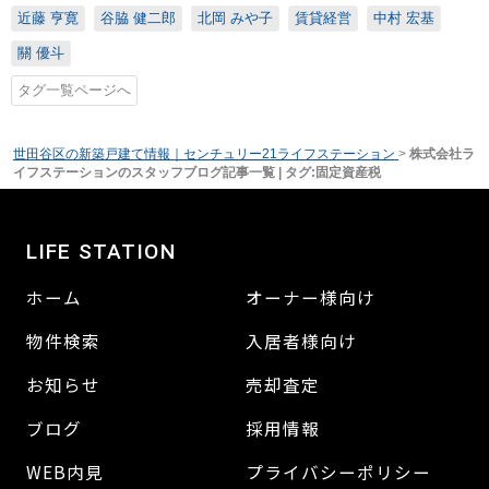
近藤 亨寛
谷脇 健二郎
北岡 みや子
賃貸経営
中村 宏基
關 優斗
タグ一覧ページへ
世田谷区の新築戸建て情報｜センチュリー21ライフステーション
>
株式会社ラ
イフステーションのスタッフブログ記事一覧 | タグ:固定資産税
LIFE STATION
ホーム
オーナー様向け
物件検索
入居者様向け
お知らせ
売却査定
ブログ
採用情報
WEB内見
プライバシーポリシー