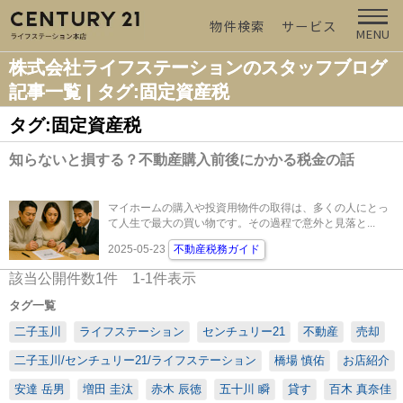
物件検索
サービス
MENU
株式会社ライフステーションのスタッフブログ
記事一覧 | タグ:固定資産税
タグ:固定資産税
知らないと損する？不動産購入前後にかかる税金の話
マイホームの購入や投資用物件の取得は、多くの人にとっ
て人生で最大の買い物です。その過程で意外と見落と...
2025-05-23
不動産税務ガイド
該当公開件数
1
件
1-1
件表示
タグ一覧
二子玉川
ライフステーション
センチュリー21
不動産
売却
二子玉川/センチュリー21/ライフステーション
橋場 慎佑
お店紹介
安達 岳男
増田 圭汰
赤木 辰徳
五十川 瞬
貸す
百木 真奈佳