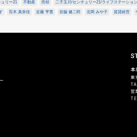
ュリー21
不動産
売却
二子玉川/センチュリー21/ライフステーショ
す
百木 真奈佳
近藤 亨寛
谷脇 健二郎
北岡 みや子
賃貸経営
S
本
東
ー
TA
営
TE