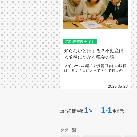
不動産税務ガイド
知らないと損する？不動産購
入前後にかかる税金の話
マイホームの購入や投資用物件の取得
は、多くの人にとって人生で最大の買
い物です。その過程で意外と見落と...
2025-05-23
1
1-1
該当公開件数
件
件表示
タグ一覧