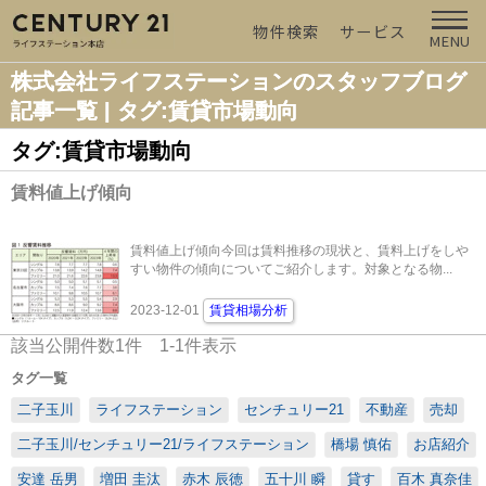
物件検索
サービス
MENU
株式会社ライフステーションのスタッフブログ
記事一覧 | タグ:賃貸市場動向
タグ:賃貸市場動向
賃料値上げ傾向
賃料値上げ傾向今回は賃料推移の現状と、賃料上げをしや
すい物件の傾向についてご紹介します。対象となる物...
2023-12-01
賃貸相場分析
該当公開件数
1
件
1-1
件表示
タグ一覧
二子玉川
ライフステーション
センチュリー21
不動産
売却
二子玉川/センチュリー21/ライフステーション
橋場 慎佑
お店紹介
安達 岳男
増田 圭汰
赤木 辰徳
五十川 瞬
貸す
百木 真奈佳