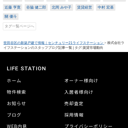
近藤 亨寛
谷脇 健二郎
北岡 みや子
賃貸経営
中村 宏基
關 優斗
タグ一覧ページへ
世田谷区の新築戸建て情報｜センチュリー21ライフステーション
>
株式会社ラ
イフステーションのスタッフブログ記事一覧 | タグ:賃貸市場動向
LIFE STATION
ホーム
オーナー様向け
物件検索
入居者様向け
お知らせ
売却査定
ブログ
採用情報
WEB内見
プライバシーポリシー