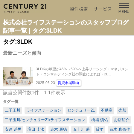
物件検索
サービス
MENU
株式会社ライフステーションのスタッフブログ
記事一覧 | タグ:3LDK
タグ:3LDK
最新ニーズと傾向
3LDKの希望が46%→59%へ上昇リーシング・マネジメン
ト・コンサルティング社の調査によれば・2L...
2025-06-23
賃貸市場動向
該当公開件数
1
件
1-1
件表示
タグ一覧
二子玉川
ライフステーション
センチュリー21
不動産
売却
二子玉川/センチュリー21/ライフステーション
橋場 慎佑
お店紹介
安達 岳男
増田 圭汰
赤木 辰徳
五十川 瞬
貸す
百木 真奈佳