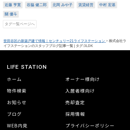
近藤 亨寛
谷脇 健二郎
北岡 みや子
賃貸経営
中村 宏基
關 優斗
タグ一覧ページへ
世田谷区の新築戸建て情報｜センチュリー21ライフステーション
>
株式会社ラ
イフステーションのスタッフブログ記事一覧 | タグ:3LDK
LIFE STATION
ホーム
オーナー様向け
物件検索
入居者様向け
お知らせ
売却査定
ブログ
採用情報
WEB内見
プライバシーポリシー