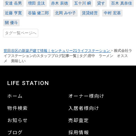
安達 岳男
増田 圭汰
赤木 辰徳
五十川 瞬
貸す
百木 真奈佳
近藤 亨寛
谷脇 健二郎
北岡 みや子
賃貸経営
中村 宏基
關 優斗
タグ一覧ページへ
世田谷区の新築戸建て情報｜センチュリー21ライフステーション
>
株式会社ラ
イフステーションのスタッフブログ記事一覧 | タグ:府中 ラーメン オスス
メ 美味しい
LIFE STATION
ホーム
オーナー様向け
物件検索
入居者様向け
お知らせ
売却査定
ブログ
採用情報