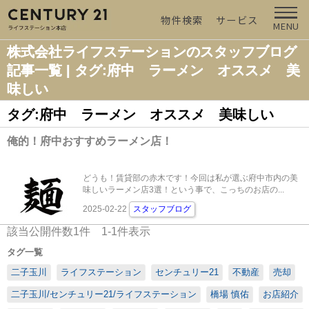
物件検索
サービス
MENU
株式会社ライフステーションのスタッフブログ
記事一覧 | タグ:府中 ラーメン オススメ 美
味しい
タグ:府中 ラーメン オススメ 美味しい
俺的！府中おすすめラーメン店！
どうも！賃貸部の赤木です！今回は私が選ぶ府中市内の美
味しいラーメン店3選！という事で、こっちのお店の...
2025-02-22
スタッフブログ
該当公開件数
1
件
1-1
件表示
タグ一覧
二子玉川
ライフステーション
センチュリー21
不動産
売却
二子玉川/センチュリー21/ライフステーション
橋場 慎佑
お店紹介