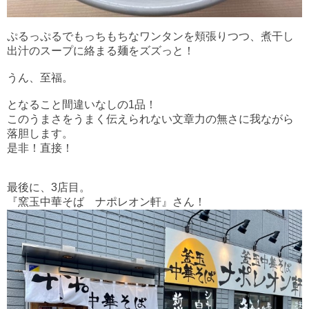
ぷるっぷるでもっちもちなワンタンを頬張りつつ、煮干し
出汁のスープに絡まる麺をズズっと！
うん、至福。
となること間違いなしの1品！
このうまさをうまく伝えられない文章力の無さに我ながら
落胆します。
是非！直接！
最後に、3店目。
『窯玉中華そば ナポレオン軒』さん！