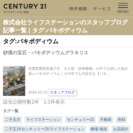
物件検索
サービス
MENU
株式会社ライフステーションのスタッフブログ
記事一覧 | タグ:パキポディウム
タグ:パキポディウム
砂漠の宝石・パキポディウムグラキリス
売買営業部安達です。大人気「珍奇植物」の中でも特に人気の
高いパキポディウム！その中でも大好きな【パキ...
2024-12-13
スタッフブログ
該当公開件数
1
件
1-1
件表示
タグ一覧
二子玉川
ライフステーション
センチュリー21
不動産
売却
二子玉川/センチュリー21/ライフステーション
橋場 慎佑
お店紹介