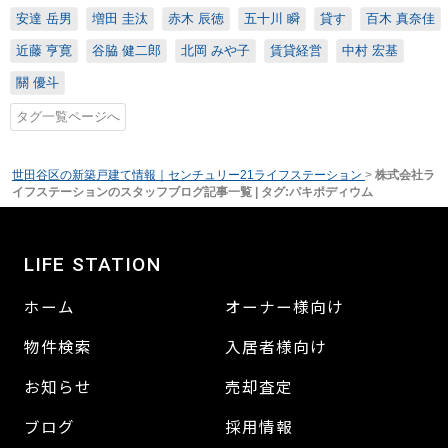
安達 岳男
増田 圭汰
赤木 辰徳
五十川 瞬
貸す
百木 真奈佳
近藤 亨寛
谷脇 健二郎
北岡 みや子
賃貸経営
中村 宏基
關 優斗
タグ一覧ページへ
世田谷区の新築戸建て情報｜センチュリー21ライフステーション
>
株式会社ラ
イフステーションのスタッフブログ記事一覧 | タグ:パキポディウム
LIFE STATION
ホーム
オーナー様向け
物件検索
入居者様向け
お知らせ
売却査定
ブログ
採用情報