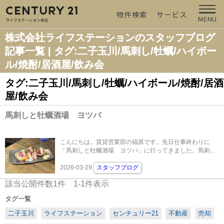
物件検索
サービス
MENU
株式会社ライフステーションのスタッフブログ
記事一覧 | タグ:二子玉川/馬刺し/牡蠣/ハイボー
ル/焼酎/居酒屋/飲み会
タグ:二子玉川/馬刺し/牡蠣/ハイボール/焼酎/居酒
屋/飲み会
馬刺しと牡蠣酒場 ヨツバ
こんにちは。賃貸営業部の福原です。先日仕事終わりに
「馬刺しと牡蠣酒場 ヨツバ」に行ってきました。馬刺...
2026-03-29
スタッフブログ
該当公開件数
1
件
1-1
件表示
タグ一覧
二子玉川
ライフステーション
センチュリー21
不動産
売却