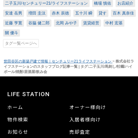
二子玉川/センチュリー21/ライフステーション
橋場 慎佑
お店紹介
安達 岳男
増田 圭汰
赤木 辰徳
五十川 瞬
貸す
百木 真奈佳
近藤 亨寛
谷脇 健二郎
北岡 みや子
賃貸経営
中村 宏基
關 優斗
タグ一覧ページへ
世田谷区の新築戸建て情報｜センチュリー21ライフステーション
>
株式会社ラ
イフステーションのスタッフブログ記事一覧 | タグ:二子玉川/馬刺し/牡蠣/ハイ
ボール/焼酎/居酒屋/飲み会
LIFE STATION
ホーム
オーナー様向け
物件検索
入居者様向け
お知らせ
売却査定