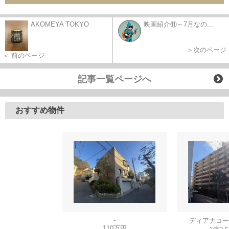
AKOMEYA TOKYO
映画紹介⑪～7月なの...
＞次のページ
＜ 前のページ
記事一覧ページへ
おすすめ物件
-
ディアナコー
110万円