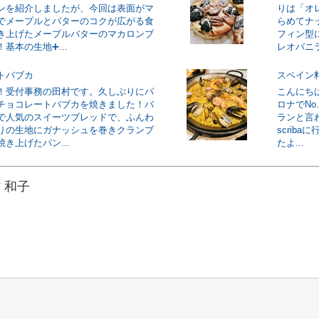
ンを紹介しましたが、今回は表面がマ
りは「オ
でメープルとバターのコクが広がる食
らめてナ
き上げたメープルバターのマカロンブ
フィン型
基本の生地➕...
レオバニラ
トバブカ
スペイン
！受付事務の田村です。久しぶりにパ
こんにち
チョコレートバブカを焼きました！バ
ロナでN
で人気のスイーツブレッドで、ふんわ
ランと言わ
りの生地にガナッシュを巻きクランブ
scrib
き上げたパン...
たよ...
 和子