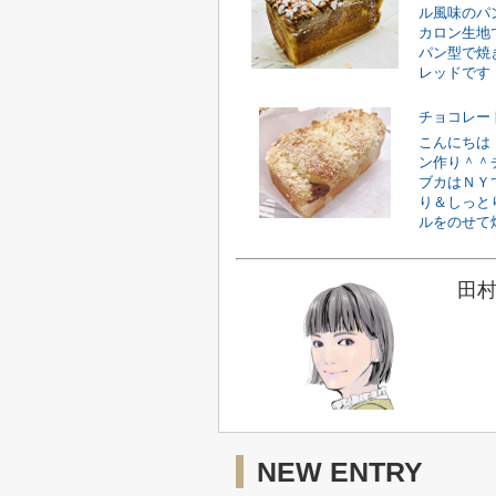
ル風味のパ
カロン生地
パン型で焼
レッドです！
チョコレー
こんにちは
ン作り＾＾
ブカはＮＹ
り＆しっと
ルをのせて焼
田村
NEW ENTRY