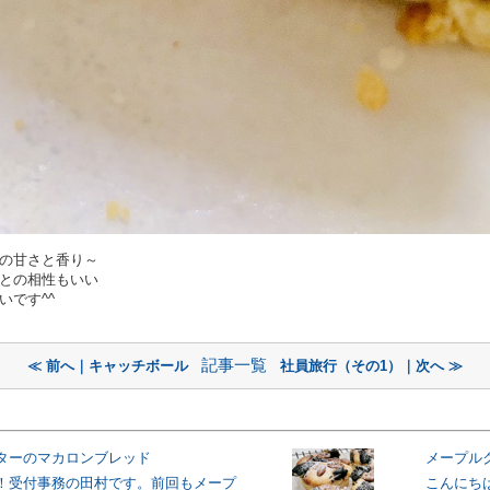
の甘さと香り～
との相性もいい
いです^^
記事一覧
≪ 前へ｜キャッチボール
社員旅行（その1）｜次へ ≫
ターのマカロンブレッド
メープル
！受付事務の田村です。前回もメープ
こんにち