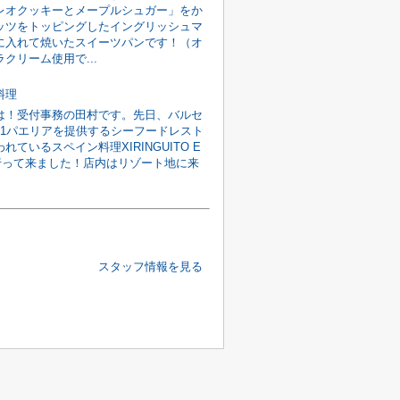
レオクッキーとメープルシュガー」をか
ッツをトッピングしたイングリッシュマ
に入れて焼いたスイーツパンです！（オ
クリーム使用で...
料理
は！受付事務の田村です。先日、バルセ
o.1パエリアを提供するシーフードレスト
れているスペイン料理XIRINGUITO E
aに行って来ました！店内はリゾート地に来
スタッフ情報を見る