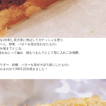
を2分割し長方形に伸ばしてガナッシュを塗り、
ーム、卵黄、バターを混ぜ合わせたもの）
を端までとじる。
地をねじって編み、端をつまんでとじて型に入れ二次発酵。
ウダー、砂糖、バターを混ぜそぼろ状にしたもの）
をのせて200℃22分焼きました！