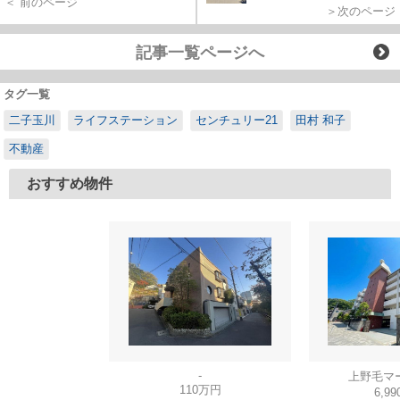
＜ 前のページ
＞次のページ
記事一覧ページへ
タグ一覧
二子玉川
ライフステーション
センチュリー21
田村 和子
不動産
おすすめ物件
-
上野毛マ
110万円
6,9