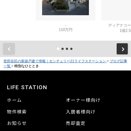
-
ディアナコー
110万円
1億2,
世田谷区の新築戸建て情報｜センチュリー21ライフステーション
>
ブログ記事
一覧
>
特別なひととき
LIFE STATION
ホーム
オーナー様向け
物件検索
入居者様向け
お知らせ
売却査定