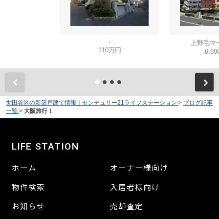
-
上野毛マ
110万円
6,9
世田谷区の新築戸建て情報｜センチュリー21ライフステーション
>
ブログ記事
一覧
>
大阪旅行！
LIFE STATION
ホーム
オーナー様向け
物件検索
入居者様向け
お知らせ
売却査定