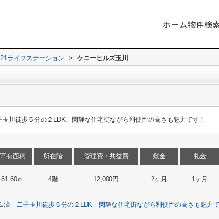
ホーム
物件検
21ライフステーション
>
ケニーヒルズ玉川
子玉川徒歩５分の２LDK、閑静な住宅街ながら利便性の高さも魅力です！
専有面積
所在階
管理費・共益費
敷金
礼金
61.60㎡
4階
12,000円
2ヶ月
1ヶ月
ム済
二子玉川徒歩５分の２LDK
閑静な住宅街ながら利便性の高さも魅力