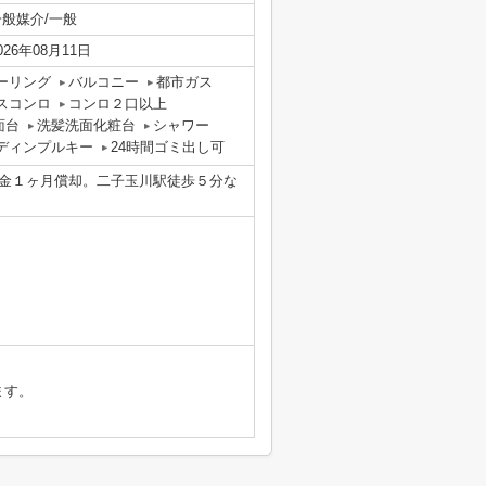
一般媒介/一般
026年08月11日
ーリング
バルコニー
都市ガス
スコンロ
コンロ２口以上
面台
洗髪洗面化粧台
シャワー
ディンプルキー
24時間ゴミ出し可
金１ヶ月償却。二子玉川駅徒歩５分な
ます。