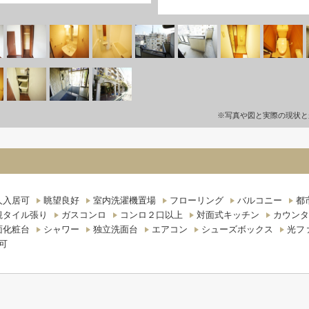
※写真や図と実際の現状と
人入居可
眺望良好
室内洗濯機置場
フローリング
バルコニー
都
観タイル張り
ガスコンロ
コンロ２口以上
対面式キッチン
カウンタ
面化粧台
シャワー
独立洗面台
エアコン
シューズボックス
光フ
可