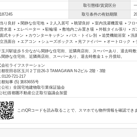
取引態様/賃貸区分
187245
取引条件の有効期限
2
当り良好
閑静な住宅地
２人入居可
眺望良好
室内洗濯機置場
フロ
営水道
エレベーター
駐輪場
敷地内ごみ置き場
外観タイル張り
ガ
面式キッチン
カウンターキッチン
バス・トイレ別
追焚機能浴室
洗
立洗面台
エアコン
シューズボックス
光ファイバー
オートロック
子玉川駅徒歩５分ながら閑静な住宅街、近隣商店街、スーパーあり、退去時敷
ら閑静な住宅街、近隣商店街、スーパーあり、退去時敷金１ヶ月償却。
式会社ライフステーション
都世田谷区玉川２丁目26-3 TAMAGAWA N-2ビル 2階・3階
:0120-721-217
都知事 (5) 第83655号
（公社）全国宅地建物取引業保証協会
(公社)首都圏不動産公正取引協議会加盟
このQRコードを読み取ることで、スマホでも物件情報を確認でき