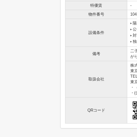
特優賃
-
物件番号
104
陽
公
設備条件
対
独
二
備考
が
株
東京
TEL
取扱会社
東京
・
・
QRコード