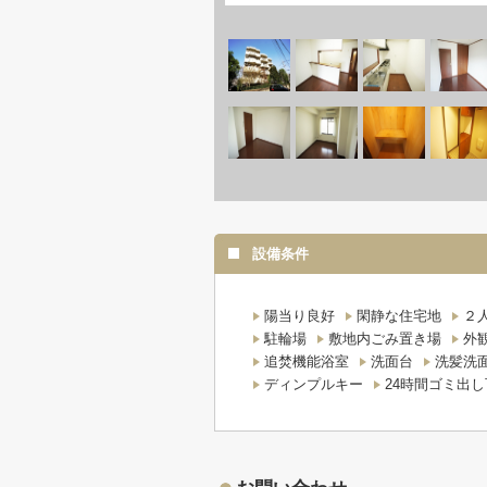
設備条件
陽当り良好
閑静な住宅地
２
駐輪場
敷地内ごみ置き場
外
追焚機能浴室
洗面台
洗髪洗
ディンプルキー
24時間ゴミ出し