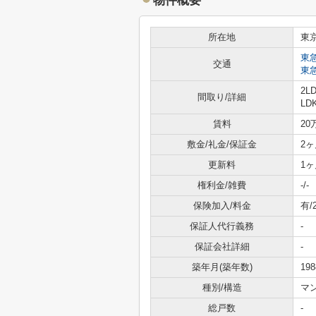
物件概要
所在地
東
東
交通
東
2L
間取り/詳細
LD
賃料
20
敷金/礼金/保証金
2ヶ
更新料
1ヶ
権利金/雑費
-/-
保険加入/料金
有/
保証人代行義務
-
保証会社詳細
-
築年月(築年数)
19
種別/構造
マ
総戸数
-