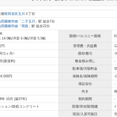
京都
世田谷区
玉川
３丁目
急田園都市線
「
二子玉川
」駅 徒歩7分
急田園都市線
「
用賀
」駅 徒歩22分
DK
面積/バルコニー面積
6
K 14.0帖
/
洋室 6.0帖
/
洋室 5.5帖
万円
管理費・共益費
1
月/1ヶ月/-
償却/敷引
-
月(新賃料)
敷金積み増し
-
駐車場/月額料金
空
24,500円
保険名/保険期間
-
保証会社
-
向き
88年 10月 (築37年)
契約期間
-
ンション/鉄筋コンクリート
部屋/所在階/階建
-
現況/入居可能日