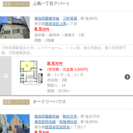
上馬一丁目アパート
賃貸｜アパート
東急田園都市線
「
三軒茶屋
」駅 徒歩6分
東京都
世田谷区
上馬
１丁目
8.5
万円
築年数：築49年 ｜募集中：
1室
階数：2階建
三軒茶屋駅徒歩６分。シャワールーム、トイレ別、独立洗面台。猫１匹飼育可
能。日照通風良好。
8.5
万
円
(管理費・共益費 3,000円)
敷：1ヶ月｜礼：1ヶ月
所在階：2階
間取り：1K
面積：26.08㎡
オードリーハウス
賃貸｜アパート
東急田園都市線
「
駒沢大学
」駅 徒歩15分
東急世田谷線
「
松陰神社前
」駅 徒歩6分
東京都
世田谷区
世田谷
１丁目1-7
8.5