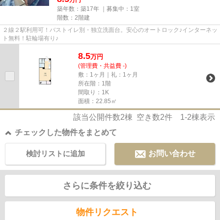
万円
築年数：築17年 ｜募集中：
1室
階数：2階建
２線２駅利用可！バストイレ別・独立洗面台。安心のオートロック♪インターネッ
ト無料！駐輪場有り♪
8.5
万
円
(管理費・共益費 -)
敷：1ヶ月｜礼：1ヶ月
所在階：1階
間取り：1K
面積：22.85㎡
該当公開件数
2
棟 空き数
2
件
1-2
棟表示
チェックした物件をまとめて
検討リストに追加
お問い合わせ
さらに条件を絞り込む
物件リクエスト