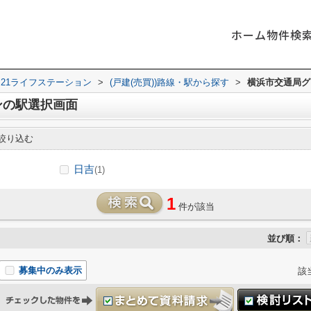
ホーム
物件検
21ライフステーション
>
(戸建(売買))路線・駅から探す
>
横浜市交通局グ
ンの駅選択画面
絞り込む
日吉
(1)
1
件が該当
並び順：
募集中のみ表示
該