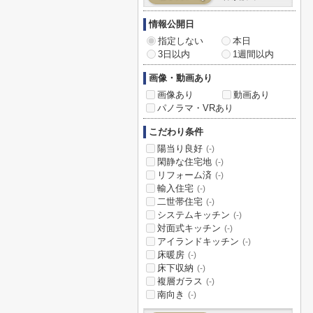
情報公開日
指定しない
本日
3日以内
1週間以内
画像・動画あり
画像あり
動画あり
パノラマ・VRあり
こだわり条件
陽当り良好
(-)
閑静な住宅地
(-)
リフォーム済
(-)
輸入住宅
(-)
二世帯住宅
(-)
システムキッチン
(-)
対面式キッチン
(-)
アイランドキッチン
(-)
床暖房
(-)
床下収納
(-)
複層ガラス
(-)
南向き
(-)