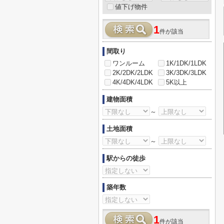
値下げ物件
1
件が該当
間取り
ワンルーム
1K/1DK/1LDK
2K/2DK/2LDK
3K/3DK/3LDK
4K/4DK/4LDK
5K以上
建物面積
～
土地面積
～
駅からの徒歩
築年数
1
件が該当