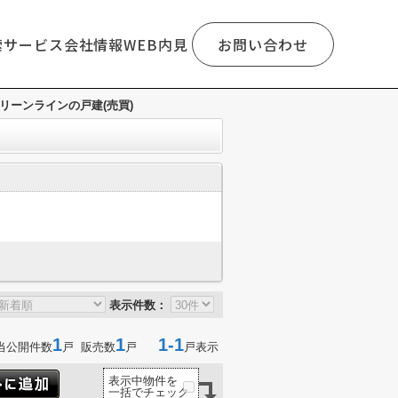
索
サービス
会社情報
WEB内見
お問い合わせ
リーンラインの戸建(売買)
表示件数：
1
1
1-1
当公開件数
戸 販売数
戸
戸表示
表示中物件を
一括でチェック