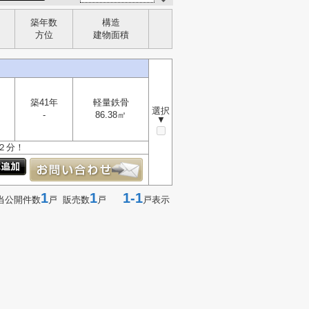
築年数
構造
方位
建物面積
築41年
軽量鉄骨
選択
-
86.38㎡
▼
２分！
1
1
1-1
当公開件数
戸 販売数
戸
戸表示