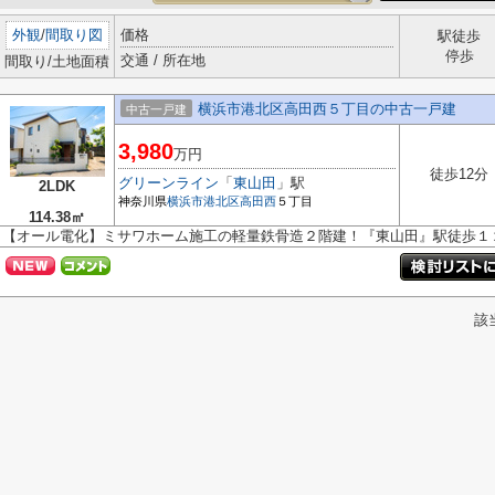
外観
/
間取り図
価格
駅徒歩
停歩
交通 / 所在地
間取り/土地面積
横浜市港北区高田西５丁目の中古一戸建
中古一戸建
3,980
万円
徒歩12分
グリーンライン
「
東山田
」駅
2LDK
神奈川県
横浜市港北区
高田西
５丁目
114.38㎡
【オール電化】ミサワホーム施工の軽量鉄骨造２階建！『東山田』駅徒歩１
該