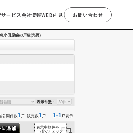
索
サービス
会社情報
WEB内見
お問い合わせ
急小田原線の戸建(売買)
表示件数：
1
1
1-1
当公開件数
戸 販売数
戸
戸表示
表示中物件を
一括でチェック