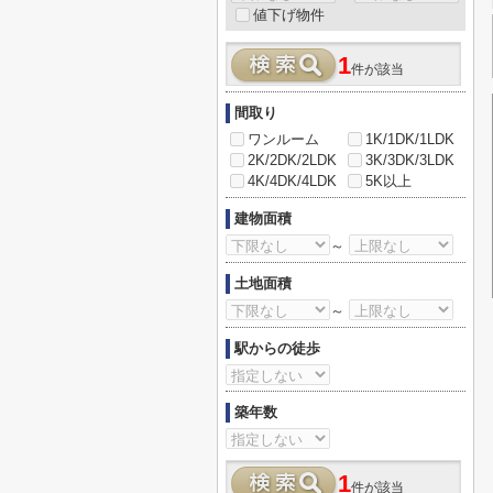
値下げ物件
1
件が該当
間取り
ワンルーム
1K/1DK/1LDK
2K/2DK/2LDK
3K/3DK/3LDK
4K/4DK/4LDK
5K以上
建物面積
～
土地面積
～
駅からの徒歩
築年数
1
件が該当