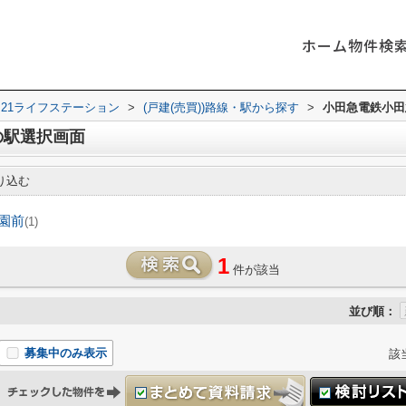
ホーム
物件検
21ライフステーション
>
(戸建(売買))路線・駅から探す
>
小田急電鉄小田
の駅選択画面
り込む
園前
(1)
1
件が該当
並び順：
募集中のみ表示
該