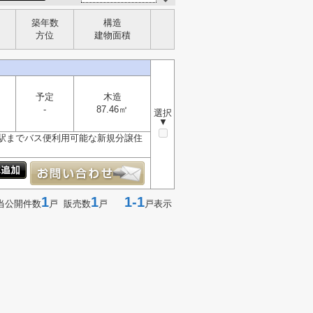
築年数
構造
方位
建物面積
予定
木造
-
87.46㎡
選択
▼
駅までバス便利用可能な新規分譲住
1
1
1-1
当公開件数
戸 販売数
戸
戸表示