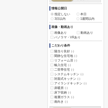
情報公開日
指定しない
本日
3日以内
1週間以内
画像・動画あり
画像あり
動画あり
パノラマ・VRあり
こだわり条件
陽当り良好
(-)
閑静な住宅地
(-)
リフォーム済
(-)
輸入住宅
(-)
二世帯住宅
(-)
システムキッチン
(-)
対面式キッチン
(-)
アイランドキッチン
(-)
床暖房
(-)
床下収納
(-)
複層ガラス
(-)
南向き
(-)