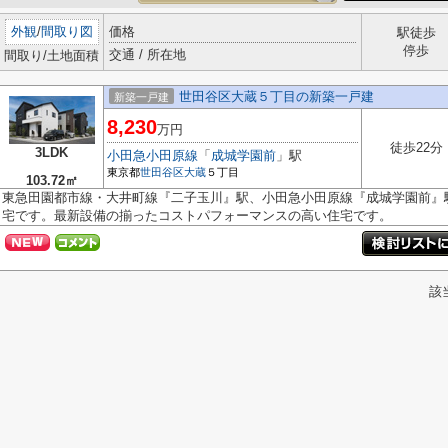
外観
/
間取り図
価格
駅徒歩
停歩
交通 / 所在地
間取り/土地面積
世田谷区大蔵５丁目の新築一戸建
新築一戸建
8,230
万円
徒歩22分
3LDK
小田急小田原線
「
成城学園前
」駅
東京都
世田谷区
大蔵
５丁目
103.72㎡
東急田園都市線・大井町線『二子玉川』駅、小田急小田原線『成城学園前』
宅です。最新設備の揃ったコストパフォーマンスの高い住宅です。
該