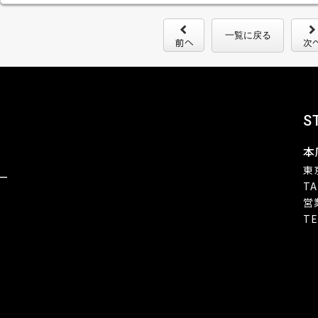
一覧に戻る
S
本
東
ー
TA
営
TE