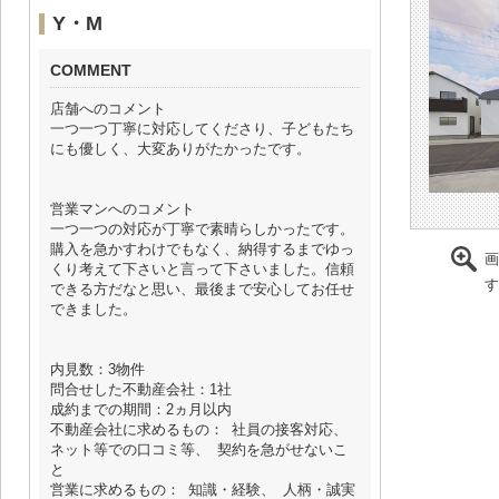
Y・M
COMMENT
店舗へのコメント
一つ一つ丁寧に対応してくださり、子どもたち
にも優しく、大変ありがたかったです。
営業マンへのコメント
一つ一つの対応が丁寧で素晴らしかったです。
購入を急かすわけでもなく、納得するまでゆっ
画
くり考えて下さいと言って下さいました。信頼
す
できる方だなと思い、最後まで安心してお任せ
できました。
内見数：3物件
問合せした不動産会社：1社
成約までの期間：2ヵ月以内
不動産会社に求めるもの： 社員の接客対応、
ネット等での口コミ等、 契約を急がせないこ
と
営業に求めるもの： 知識・経験、 人柄・誠実