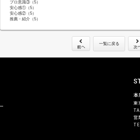
プロ意識③（5）
安心感①（5）
安心感②（5）
推薦・紹介（5）
一覧に戻る
S
本
東
ー
TA
営
TE