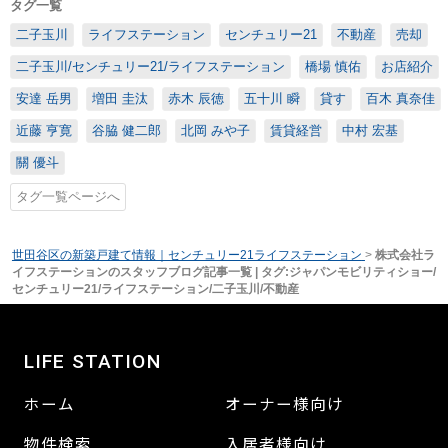
タグ一覧
二子玉川
ライフステーション
センチュリー21
不動産
売却
二子玉川/センチュリー21/ライフステーション
橋場 慎佑
お店紹介
安達 岳男
増田 圭汰
赤木 辰徳
五十川 瞬
貸す
百木 真奈佳
近藤 亨寛
谷脇 健二郎
北岡 みや子
賃貸経営
中村 宏基
關 優斗
タグ一覧ページへ
世田谷区の新築戸建て情報｜センチュリー21ライフステーション
>
株式会社ラ
イフステーションのスタッフブログ記事一覧 | タグ:ジャパンモビリティショー/
センチュリー21/ライフステーション/二子玉川/不動産
LIFE STATION
ホーム
オーナー様向け
物件検索
入居者様向け