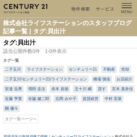
物件検索
サービス
MENU
株式会社ライフステーションのスタッフブログ
記事一覧 | タグ:貝出汁
タグ:貝出汁
該当公開件数
0
件
1-0
件表示
タグ一覧
二子玉川
ライフステーション
センチュリー21
不動産
売却
二子玉川/センチュリー21/ライフステーション
橋場 慎佑
お店紹介
安達 岳男
増田 圭汰
赤木 辰徳
五十川 瞬
貸す
百木 真奈佳
近藤 亨寛
谷脇 健二郎
北岡 みや子
賃貸経営
中村 宏基
關 優斗
タグ一覧ページへ
世田谷区の新築戸建て情報｜センチュリー21ライフステーション
>
株式会社ラ