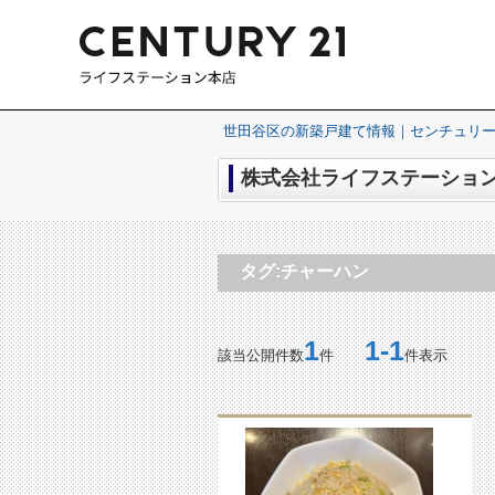
世田谷区の新築戸建て情報｜センチュリー
株式会社ライフステーション
タグ:チャーハン
1
1-1
該当公開件数
件
件表示