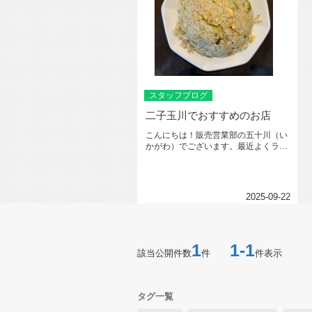
スタッフブログ
二子玉川でおすすめのお店
こんにちは！販売営業部の五十川（い
かがわ）でございます。最近よくラン
チに行くのですが、二子玉川で激ハ...
2025-09-22
1
1-1
該当公開件数
件
件表示
タグ一覧