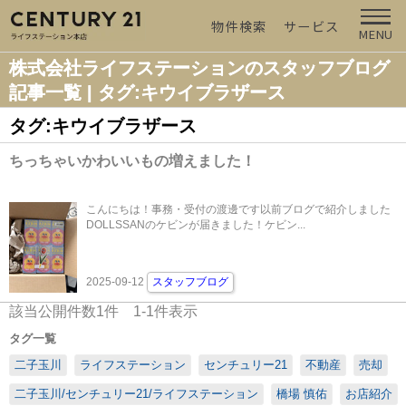
物件検索
サービス
MENU
株式会社ライフステーションのスタッフブログ
記事一覧 | タグ:キウイブラザース
タグ:キウイブラザース
ちっちゃいかわいいもの増えました！
こんにちは！事務・受付の渡邊です以前ブログで紹介しました
DOLLSSANのケビンが届きました！ケビン...
2025-09-12
スタッフブログ
該当公開件数
1
件
1-1
件表示
タグ一覧
二子玉川
ライフステーション
センチュリー21
不動産
売却
二子玉川/センチュリー21/ライフステーション
橋場 慎佑
お店紹介