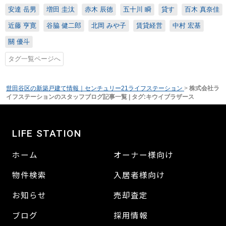
安達 岳男
増田 圭汰
赤木 辰徳
五十川 瞬
貸す
百木 真奈佳
近藤 亨寛
谷脇 健二郎
北岡 みや子
賃貸経営
中村 宏基
關 優斗
タグ一覧ページへ
世田谷区の新築戸建て情報｜センチュリー21ライフステーション
>
株式会社ラ
イフステーションのスタッフブログ記事一覧 | タグ:キウイブラザース
LIFE STATION
ホーム
オーナー様向け
物件検索
入居者様向け
お知らせ
売却査定
ブログ
採用情報