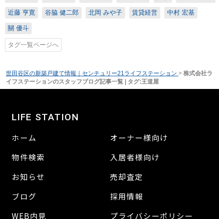
近藤 亨寛
谷脇 健二郎
北岡 みや子
賃貸経営
中村 宏基
關 優斗
タグ一覧ページへ
世田谷区の新築戸建て情報｜センチュリー21ライフステーション
>
株式会社ラ
イフステーションのスタッフブログ記事一覧 | タグ:王道屋
LIFE STATION
ホーム
オーナー様向け
物件検索
入居者様向け
お知らせ
売却査定
ブログ
採用情報
WEB内見
プライバシーポリシー