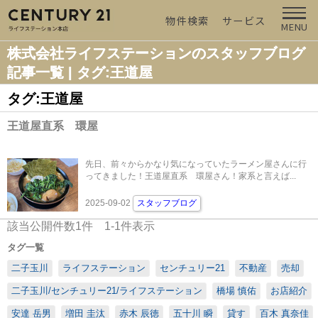
物件検索
サービス
MENU
株式会社ライフステーションのスタッフブログ
記事一覧 | タグ:王道屋
タグ:王道屋
王道屋直系 環屋
先日、前々からかなり気になっていたラーメン屋さんに行
ってきました！王道屋直系 環屋さん！家系と言えば...
2025-09-02
スタッフブログ
該当公開件数
1
件
1-1
件表示
タグ一覧
二子玉川
ライフステーション
センチュリー21
不動産
売却
二子玉川/センチュリー21/ライフステーション
橋場 慎佑
お店紹介
安達 岳男
増田 圭汰
赤木 辰徳
五十川 瞬
貸す
百木 真奈佳