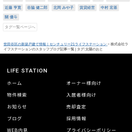
近藤 亨寛
谷脇 健二郎
北岡 みや子
賃貸経営
中村 宏基
關 優斗
タグ一覧ページへ
世田谷区の新築戸建て情報｜センチュリー21ライフステーション
>
株式会社ラ
イフステーションのスタッフブログ記事一覧 | タグ:太陽のおと
LIFE STATION
ホーム
オーナー様向け
物件検索
入居者様向け
お知らせ
売却査定
ブログ
採用情報
WEB内見
プライバシーポリシー