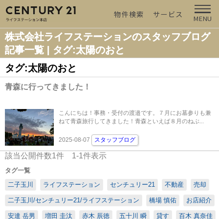
物件検索
サービス
MENU
株式会社ライフステーションのスタッフブログ
記事一覧 | タグ:太陽のおと
タグ:太陽のおと
青森に行ってきました！
こんにちは！事務・受付の渡邉です。７月にお墓参りも兼
ねて青森旅行してきました！青森といえば８月のねぶ...
2025-08-07
スタッフブログ
該当公開件数
1
件
1-1
件表示
タグ一覧
二子玉川
ライフステーション
センチュリー21
不動産
売却
二子玉川/センチュリー21/ライフステーション
橋場 慎佑
お店紹介
安達 岳男
増田 圭汰
赤木 辰徳
五十川 瞬
貸す
百木 真奈佳