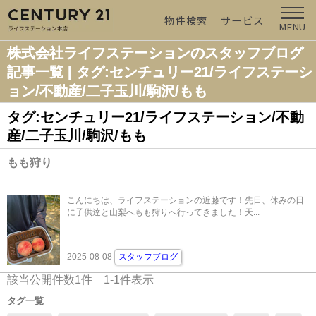
物件検索
サービス
MENU
株式会社ライフステーションのスタッフブログ
記事一覧 | タグ:センチュリー21/ライフステーシ
ョン/不動産/二子玉川/駒沢/もも
タグ:センチュリー21/ライフステーション/不動
産/二子玉川/駒沢/もも
もも狩り
こんにちは、ライフステーションの近藤です！先日、休みの日
に子供達と山梨へもも狩りへ行ってきました！天...
2025-08-08
スタッフブログ
該当公開件数
1
件
1-1
件表示
タグ一覧