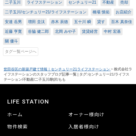
二子玉川
ライフステーション
センチュリー21
不動産
売却
二子玉川/センチュリー21/ライフステーション
橋場 慎佑
お店紹介
安達 岳男
増田 圭汰
赤木 辰徳
五十川 瞬
貸す
百木 真奈佳
近藤 亨寛
谷脇 健二郎
北岡 みや子
賃貸経営
中村 宏基
關 優斗
タグ一覧ページへ
世田谷区の新築戸建て情報｜センチュリー21ライフステーション
>
株式会社ラ
イフステーションのスタッフブログ記事一覧 | タグ:センチュリー21/ライフス
テーション/不動産/二子玉川/駒沢/もも
LIFE STATION
ホーム
オーナー様向け
物件検索
入居者様向け