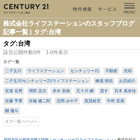
物件検索
サービス
MENU
株式会社ライフステーションのスタッフブログ
記事一覧 | タグ:台湾
タグ:台湾
該当公開件数
0
件
1-0
件表示
タグ一覧
二子玉川
ライフステーション
センチュリー21
不動産
売却
二子玉川/センチュリー21/ライフステーション
橋場 慎佑
お店紹介
安達 岳男
増田 圭汰
赤木 辰徳
五十川 瞬
貸す
百木 真奈佳
近藤 亨寛
谷脇 健二郎
北岡 みや子
賃貸経営
中村 宏基
關 優斗
タグ一覧ページへ
世田谷区の新築戸建て情報｜センチュリー21ライフステーション
>
株式会社ラ