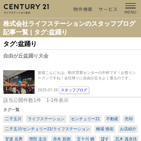
物件検索
サービス
MENU
株式会社ライフステーションのスタッフブログ
記事一覧 | タグ:盆踊り
タグ:盆踊り
自由が丘盆踊り大会
皆様こんにちは。駒沢営業センターの中村です！お祭りシ
ーズンですね！会社帰りに自由が丘をよく通るのです...
2025-07-26
スタッフブログ
該当公開件数
1
件
1-1
件表示
タグ一覧
二子玉川
ライフステーション
センチュリー21
不動産
売却
二子玉川/センチュリー21/ライフステーション
橋場 慎佑
お店紹介
安達 岳男
増田 圭汰
赤木 辰徳
五十川 瞬
貸す
百木 真奈佳