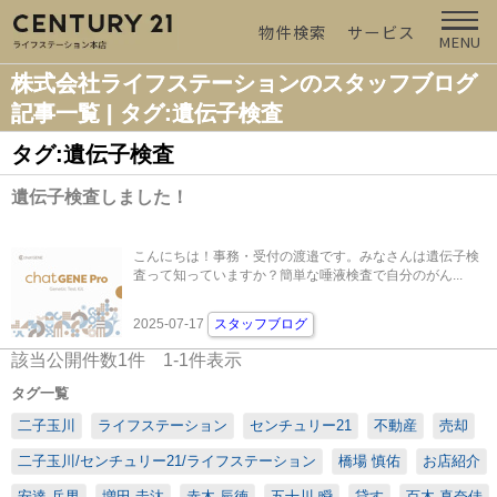
物件検索
サービス
MENU
株式会社ライフステーションのスタッフブログ
記事一覧 | タグ:遺伝子検査
タグ:遺伝子検査
遺伝子検査しました！
こんにちは！事務・受付の渡邉です。みなさんは遺伝子検
査って知っていますか？簡単な唾液検査で自分のがん...
2025-07-17
スタッフブログ
該当公開件数
1
件
1-1
件表示
タグ一覧
二子玉川
ライフステーション
センチュリー21
不動産
売却
二子玉川/センチュリー21/ライフステーション
橋場 慎佑
お店紹介
安達 岳男
増田 圭汰
赤木 辰徳
五十川 瞬
貸す
百木 真奈佳