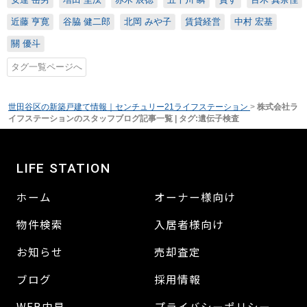
近藤 亨寛
谷脇 健二郎
北岡 みや子
賃貸経営
中村 宏基
關 優斗
タグ一覧ページへ
世田谷区の新築戸建て情報｜センチュリー21ライフステーション
>
株式会社ラ
イフステーションのスタッフブログ記事一覧 | タグ:遺伝子検査
LIFE STATION
ホーム
オーナー様向け
物件検索
入居者様向け
お知らせ
売却査定
ブログ
採用情報
WEB内見
プライバシーポリシー