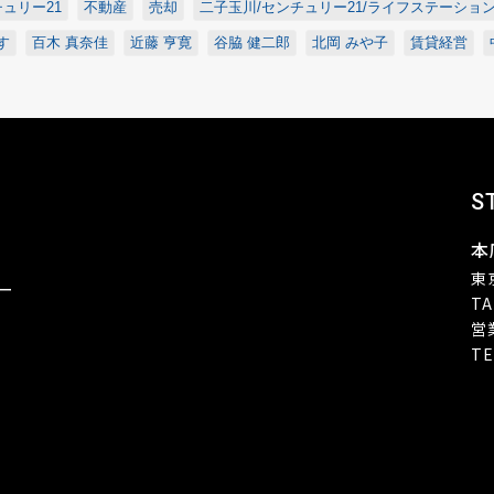
ュリー21
不動産
売却
二子玉川/センチュリー21/ライフステーショ
す
百木 真奈佳
近藤 亨寛
谷脇 健二郎
北岡 みや子
賃貸経営
S
本
東
ー
TA
営
TE