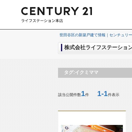
世田谷区の新築戸建て情報｜センチュリー
株式会社ライフステーション
タグ:イクミママ
1
1-1
該当公開件数
件
件表示