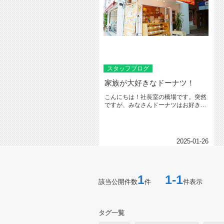
スタッフブログ
家族が大好きなドーナツ！
こんにちは！社長室の橋場です。突然
ですが、みなさんドーナツはお好きで
すか？ドーナツというとミスタード...
2025-01-26
1
1-1
該当公開件数
件
件表示
タグ一覧