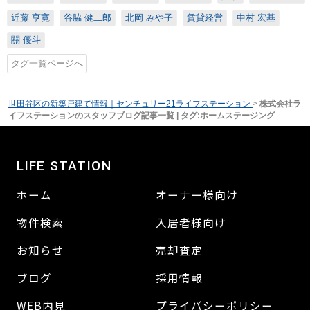
近藤 亨寛
谷脇 健二郎
北岡 みや子
賃貸経営
中村 宏基
關 優斗
タグ一覧ページへ
世田谷区の新築戸建て情報｜センチュリー21ライフステーション
>
株式会社ラ
イフステーションのスタッフブログ記事一覧 | タグ:ホームステージング
LIFE STATION
ホーム
オーナー様向け
物件検索
入居者様向け
お知らせ
売却査定
ブログ
採用情報
WEB内見
プライバシーポリシー