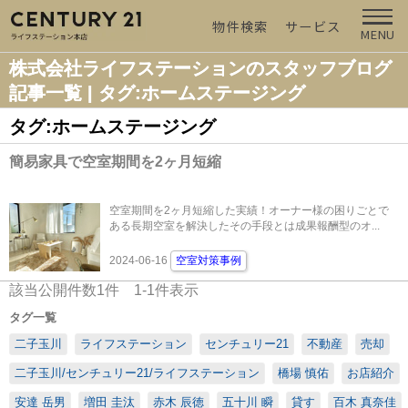
物件検索
サービス
MENU
株式会社ライフステーションのスタッフブログ
記事一覧 | タグ:ホームステージング
タグ:ホームステージング
簡易家具で空室期間を2ヶ月短縮
空室期間を2ヶ月短縮した実績！オーナー様の困りごとで
ある長期空室を解決したその手段とは成果報酬型のオ...
2024-06-16
空室対策事例
該当公開件数
1
件
1-1
件表示
タグ一覧
二子玉川
ライフステーション
センチュリー21
不動産
売却
二子玉川/センチュリー21/ライフステーション
橋場 慎佑
お店紹介
安達 岳男
増田 圭汰
赤木 辰徳
五十川 瞬
貸す
百木 真奈佳