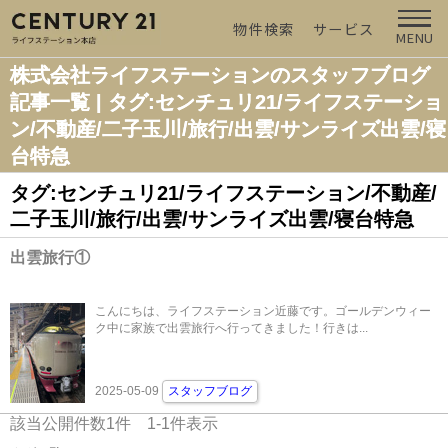
物件検索
サービス
MENU
株式会社ライフステーションのスタッフブログ
記事一覧 | タグ:センチュリ21/ライフステーショ
ン/不動産/二子玉川/旅行/出雲/サンライズ出雲/寝
台特急
タグ:センチュリ21/ライフステーション/不動産/
二子玉川/旅行/出雲/サンライズ出雲/寝台特急
出雲旅行①
こんにちは、ライフステーション近藤です。ゴールデンウィー
ク中に家族で出雲旅行へ行ってきました！行きは...
2025-05-09
スタッフブログ
該当公開件数
1
件
1-1
件表示