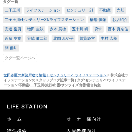
タグ一覧
二子玉川
ライフステーション
センチュリー21
不動産
売却
二子玉川/センチュリー21/ライフステーション
橋場 慎佑
お店紹介
安達 岳男
増田 圭汰
赤木 辰徳
五十川 瞬
貸す
百木 真奈佳
近藤 亨寛
谷脇 健二郎
北岡 みや子
賃貸経営
中村 宏基
關 優斗
タグ一覧ページへ
世田谷区の新築戸建て情報｜センチュリー21ライフステーション
>
株式会社ラ
イフステーションのスタッフブログ記事一覧 | タグ:センチュリ21/ライフステ
ーション/不動産/二子玉川/旅行/出雲/サンライズ出雲/寝台特急
LIFE STATION
ホーム
オーナー様向け
物件検索
入居者様向け