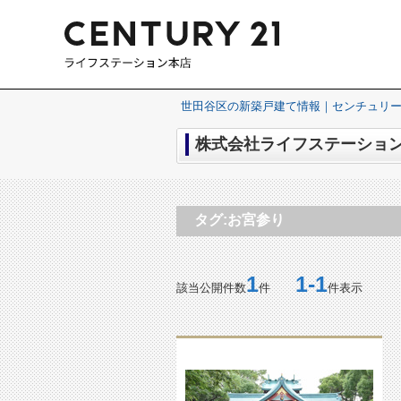
世田谷区の新築戸建て情報｜センチュリー
株式会社ライフステーション
タグ:お宮参り
1
1-1
該当公開件数
件
件表示