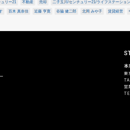
ュリー21
不動産
売却
二子玉川/センチュリー21/ライフステーショ
す
百木 真奈佳
近藤 亨寛
谷脇 健二郎
北岡 みや子
賃貸経営
S
本
東
ー
TA
営
TE