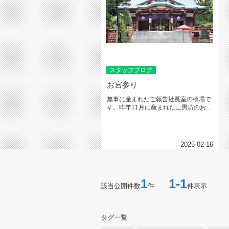
スタッフブログ
お宮参り
無事に産まれたご報告社長室の橋場で
す。昨年11月に産まれた三男坊のお宮
参りに、多摩川浅間神社へ行って...
2025-02-16
1
1-1
該当公開件数
件
件表示
タグ一覧