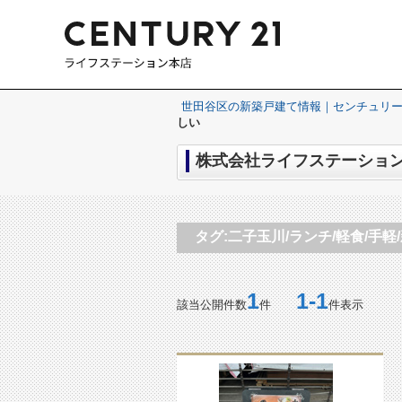
世田谷区の新築戸建て情報｜センチュリー
しい
株式会社ライフステーションの
タグ:二子玉川/ランチ/軽食/手軽
1
1-1
該当公開件数
件
件表示