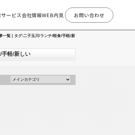
索
サービス
会社情報
WEB内見
お問い合わせ
 | タグ:二子玉川/ランチ/軽食/手軽/新
/手軽/新しい