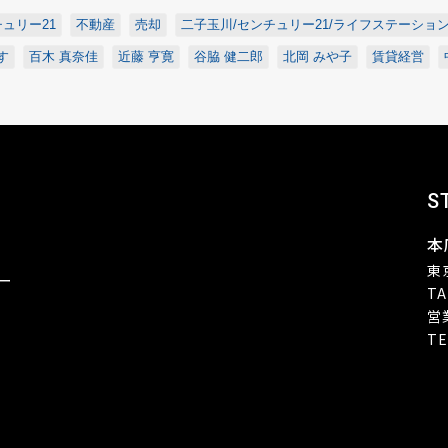
ュリー21
不動産
売却
二子玉川/センチュリー21/ライフステーショ
す
百木 真奈佳
近藤 亨寛
谷脇 健二郎
北岡 みや子
賃貸経営
S
本
東
ー
TA
営
TE