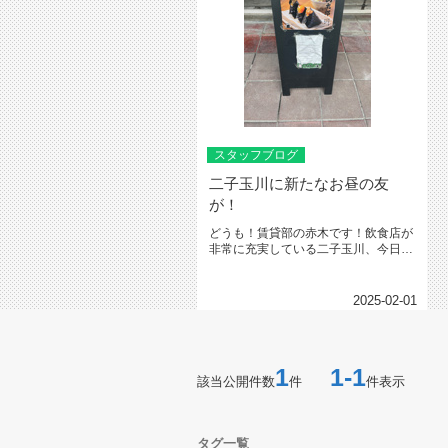
スタッフブログ
二子玉川に新たなお昼の友
が！
どうも！賃貸部の赤木です！飲食店が
非常に充実している二子玉川、今日の
お昼ごはんは何にしようかなーっ！...
2025-02-01
1
1-1
該当公開件数
件
件表示
タグ一覧