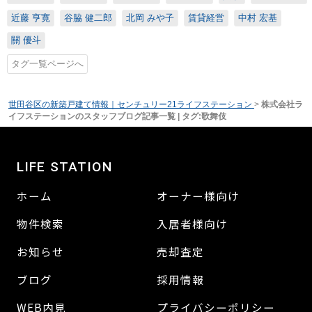
近藤 亨寛
谷脇 健二郎
北岡 みや子
賃貸経営
中村 宏基
關 優斗
タグ一覧ページへ
世田谷区の新築戸建て情報｜センチュリー21ライフステーション
>
株式会社ラ
イフステーションのスタッフブログ記事一覧 | タグ:歌舞伎
LIFE STATION
ホーム
オーナー様向け
物件検索
入居者様向け
お知らせ
売却査定
ブログ
採用情報
WEB内見
プライバシーポリシー