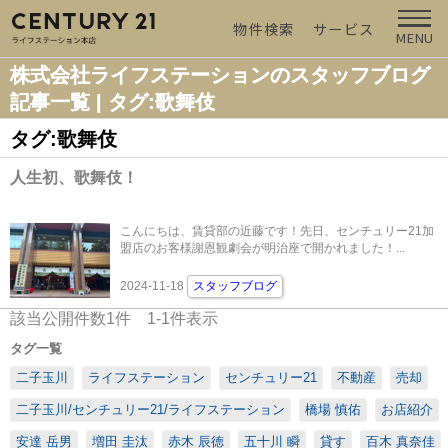
物件検索
サービス
MENU
株式会社ライフステーションのスタッフブログ
記事一覧 | タグ:歌舞伎
タグ:歌舞伎
人生初、歌舞伎！
こんにちは、賃貸部の近藤です！先日、センチュリー21加
盟店のお客様謝恩観劇会が明治座で開かれました！...
2024-11-18
スタッフブログ
該当公開件数
1
件
1-1
件表示
タグ一覧
二子玉川
ライフステーション
センチュリー21
不動産
売却
二子玉川/センチュリー21/ライフステーション
橋場 慎佑
お店紹介
安達 岳男
増田 圭汰
赤木 辰徳
五十川 瞬
貸す
百木 真奈佳