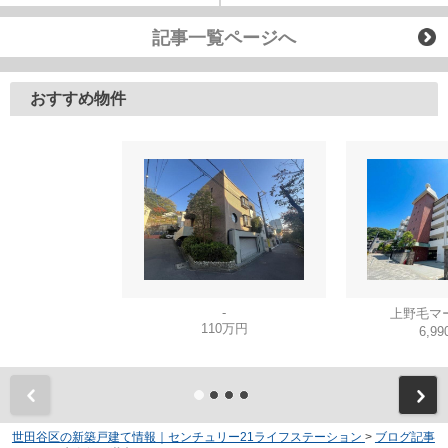
記事一覧ページへ
おすすめ物件
-
上野毛マ
110万円
6,9
世田谷区の新築戸建て情報｜センチュリー21ライフステーション
>
ブログ記事