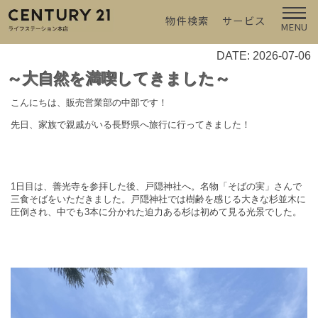
物件検索
サービス
MENU
DATE: 2026-07-06
～大自然を満喫してきました～
こんにちは、販売営業部の中部です！
先日、家族で親戚がいる長野県へ旅行に行ってきました！
1
日目は、善光寺を参拝した後、戸隠神社へ。名物「そばの実」さんで
三食そばをいただきました。戸隠神社では樹齢を感じる大きな杉並木に
圧倒され、中でも
3
本に分かれた迫力ある杉は初めて見る光景でした。