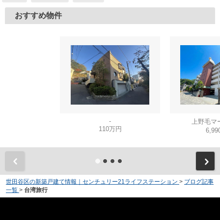
おすすめ物件
-
上野毛マ
110万円
6,9
世田谷区の新築戸建て情報｜センチュリー21ライフステーション
>
ブログ記事
一覧
>
台湾旅行