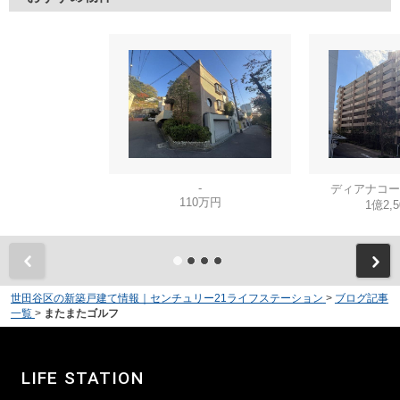
-
ディアナコー
110万円
1億2,
世田谷区の新築戸建て情報｜センチュリー21ライフステーション
>
ブログ記事
一覧
>
またまたゴルフ
LIFE STATION