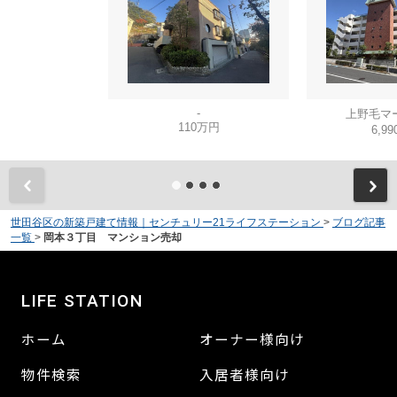
-
上野毛マ
110万円
6,9
世田谷区の新築戸建て情報｜センチュリー21ライフステーション
>
ブログ記事
一覧
>
岡本３丁目 マンション売却
LIFE STATION
ホーム
オーナー様向け
物件検索
入居者様向け