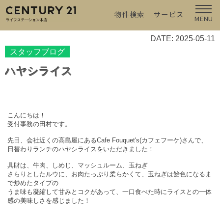
物件検索
サービス
MENU
DATE: 2025-05-11
スタッフブログ
ハヤシライス
こんにちは！
受付事務の田村です。
先日、会社近くの高島屋にある
Cafe Fouquet's(
カフェフーケ
)
さんで、
日替わりランチのハヤシライスをいただきました！
具財は、牛肉、しめじ、マッシュルーム、玉ねぎ
さらりとしたルウに、お肉たっぷり柔らかくて、玉ねぎは飴色になるま
で炒めたタイプの
うま味も凝縮して甘みとコクがあって、一口食べた時にライスとの一体
感の美味しさを感じました！