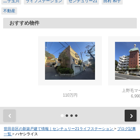
二子玉川
ライフステーション
センチュリー21
田村 和子
不動産
おすすめ物件
-
上野毛マ
110万円
6,9
世田谷区の新築戸建て情報｜センチュリー21ライフステーション
>
ブログ記事
一覧
>
ハヤシライス