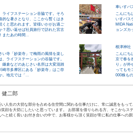
車いすバ
、ライフステーション谷脇です。そろ
こんにち
格的な暑さとなり、ここから暫くはき
いすバス
続くと思われます。皆様いかがお過ご
MIDA Na
か？思い返せば社員旅行で訪れた宮古
ョンズカッ
またあの時間...
根津神社
さい寺「妙楽寺」で梅雨の風情を楽し
こんにち
は、ライフステーションの谷脇です。
京で春を
、鎌倉などのあじさい名所は大変混雑
り」が外
川崎市多摩区にある「妙楽寺」はご存
ってもモ
。地元では「...
000株もの
 健二郎
長い人生の大切な部分を占める住空間に関わる仕事だけに、常に誠意をもって
の笑顔を大切にしたいと思っています。 お部屋を借りられる方、そこからス
入へと続く長いお付き合いの中で、お客様から頂く笑顔が常に私の仕事への原