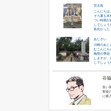
宮古島
こんにちは
そろ夏も本
つい時期が
しでしょう
島良かった！
あじさい
川崎のあじ
むこんにち
梅雨の季節
しますが、
じでしょうか
谷脇
長い
客様
に購