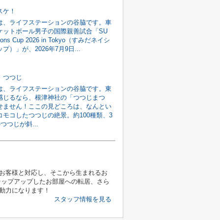
スケ！
は、ライフステーションの谷脇です。車
ケットボール男子の国際親善試合「SU
tions Cup 2026 in Tokyo（すみだネイシ
プ）」が、2026年7月9日...
 つつじ
は、ライフステーションの谷脇です。東
感じるなら、根津神社の「つつじまつ
せません！ここの見どころは、なんとい
コモコしたつつじの絶景。約100種類、3
つつじが斜...
お客様と対応し、そこから生まれるお
テップアップしたお部屋への転居、さら
動力になります！
スタッフ情報を見る