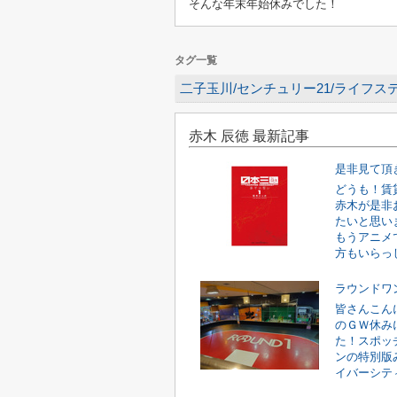
そんな年末年始休みでした！
タグ一覧
二子玉川/センチュリー21/ライフス
赤木 辰徳 最新記事
是非見て頂
どうも！賃
赤木が是非
たいと思い
もうアニメ
方もいらっし
ラウンドワ
皆さんこん
のＧＷ休み
た！スポッ
ンの特別版
イバーシティ