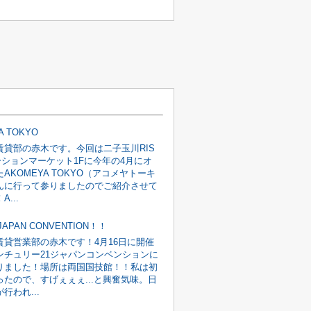
A TOKYO
賃貸部の赤木です。今回は二子玉川RIS
ーションマーケット1Fに今年の4月にオ
AKOMEYA TOKYO（アコメヤトーキ
んに行って参りましたのでご紹介させて
...
t JAPAN CONVENTION！！
賃貸営業部の赤木です！4月16日に開催
ンチュリー21ジャパンコンベンションに
りました！場所は両国国技館！！私は初
ったので、すげぇぇぇ...と興奮気味。日
行われ...