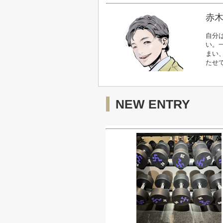
赤木
自分
い。
まい
たせ
NEW ENTRY