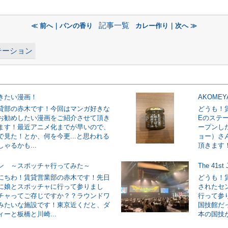
記事一覧
≪ 前へ｜パンの香り
カレー作り｜次へ ≫
テーション
きたい漫画！
AKOMEY
貸部の赤木です！今回はマンガ好きな
どうも！
お勧めしたい漫画をご紹介させて頂き
Eのステ
ます！最近アニメ化までが早いので、
ープンした
で見た！とか、何を今更...と思われる
ョー）さ
ゃるかも...
頂きます！A
ン ～スポッチャ行ってみた～
The 41s
にちわ！賃貸営業部の赤木です！先日
どうも！
に娘とスポッチャに行って参りまし
されたセ
チャってご存じですか？？ラウンドワ
行って参
みたいな施設です！東京近くだと、ダ
国技館だ
ーと板橋と川崎...
本の国技が