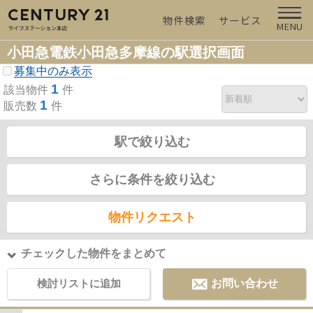
物件検索
サービス
MENU
小田急電鉄小田急多摩線の駅選択画面
募集中のみ表示
1
該当物件
件
1
販売数
件
駅で絞り込む
さらに条件を絞り込む
物件リクエスト
チェックした物件をまとめて
検討リストに追加
お問い合わせ