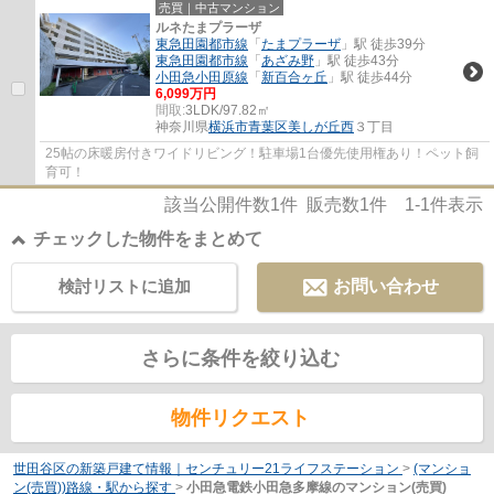
売買｜中古マンション
ルネたまプラーザ
東急田園都市線
「
たまプラーザ
」駅 徒歩39分
東急田園都市線
「
あざみ野
」駅 徒歩43分
小田急小田原線
「
新百合ヶ丘
」駅 徒歩44分
6,099万円
間取:
3LDK/97.82㎡
神奈川県
横浜市青葉区
美しが丘西
３丁目
25帖の床暖房付きワイドリビング！駐車場1台優先使用権あり！ペット飼
育可！
該当公開件数
1
件 販売数
1
件
1-1
件表示
チェックした物件をまとめて
検討リストに追加
お問い合わせ
さらに条件を絞り込む
物件リクエスト
世田谷区の新築戸建て情報｜センチュリー21ライフステーション
>
(マンショ
ン(売買))路線・駅から探す
>
小田急電鉄小田急多摩線のマンション(売買)