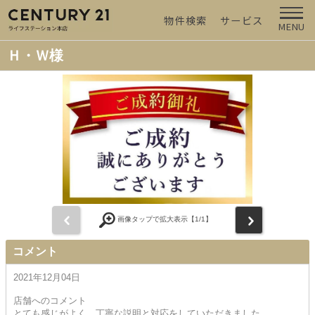
物件検索
サービス
MENU
Ｈ・Ｗ様
前
次
画像タップで拡大表示【
1
/1】
コメント
2021年12月04日
店舗へのコメント
とても感じがよく、丁寧な説明と対応をしていただきました。