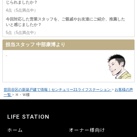
じられましたか？
4点（5点満点中）
今回対応した営業スタッフを、ご親戚やお友達にご紹介、推薦した
いと感じましたか？
5点（5点満点中）
担当スタッフ 中部康博より
-
世田谷区の新築戸建て情報｜センチュリー21ライフステーション
>
お客様の声
一覧
>
Ｈ・Ｗ様
LIFE STATION
ホーム
オーナー様向け