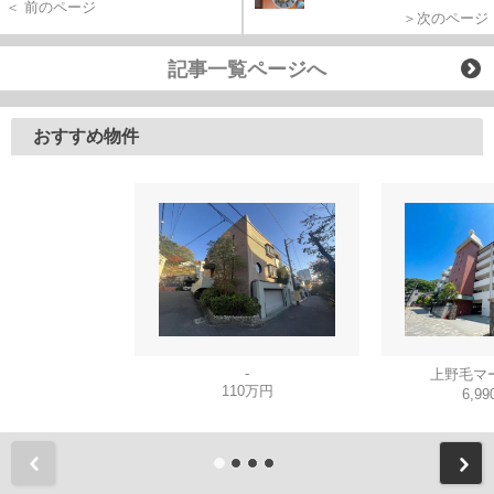
＜ 前のページ
＞次のページ
記事一覧ページへ
おすすめ物件
-
上野毛マ
110万円
6,9