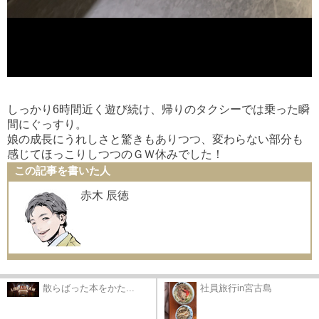
しっかり6時間近く遊び続け、帰りのタクシーでは乗った瞬
間にぐっすり。
娘の成長にうれしさと驚きもありつつ、変わらない部分も
感じてほっこりしつつのＧＷ休みでした！
この記事を書いた人
赤木 辰徳
散らばった本をかた...
社員旅行in宮古島